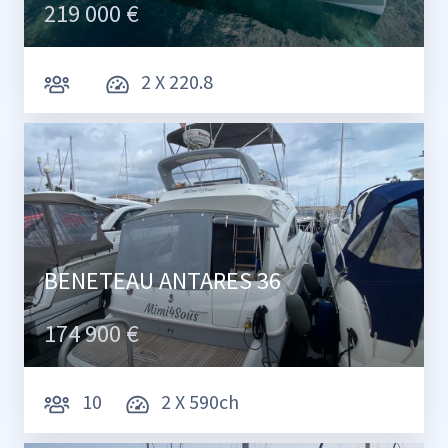
219 000 €
2 X 220.8
BENETEAU ANTARES 36
174 900 €
10
2 X 590ch